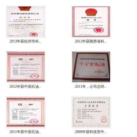
2013年获杭州市科..
2012年获陕西省科..
2012年获中国石油..
2011年，公司总经..
2011年获中国石油..
2009年获科技型中..