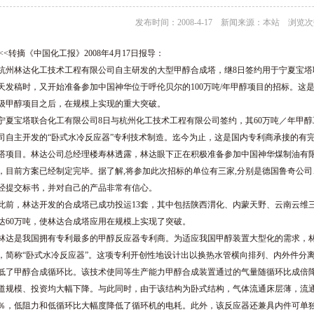
发布时间：2008-4-17 新闻来源：本站 浏览次数
<<<转摘《中国化工报》2008年4月17日报导：
州林达化工技术工程有限公司自主研发的大型甲醇合成塔，继8日签约用于宁夏宝塔联
天发稿时，又开始准备参加中国神华位于呼伦贝尔的100万吨/年甲醇项目的招标。这
级甲醇项目之后，在规模上实现的重大突破。
夏宝塔联合化工有限公司8日与杭州化工技术工程有限公司签约，其60万吨／年甲
司自主开发的“卧式水冷反应器”专利技术制造。迄今为止，这是国内专利商承接的有
塔项目。林达公司总经理楼寿林透露，林达眼下正在积极准备参加中国神华煤制油有限公
，目前方案已经制定完毕。据了解,将参加此次招标的单位有三家,分别是德国鲁奇公
经提交标书，并对自己的产品非常有信心。
前，林达开发的合成塔已成功投运13套，其中包括陕西渭化、内蒙天野、云南云维三
达60万吨，使林达合成塔应用在规模上实现了突破。
达是我国拥有专利最多的甲醇反应器专利商。为适应我国甲醇装置大型化的需求，林
，简称“卧式水冷反应器”。这项专利开创性地设计出以换热水管横向排列、内外件分
低了甲醇合成循环比。该技术使同等生产能力甲醇合成装置通过的气量随循环比成倍
道规模、投资均大幅下降。与此同时，由于该结构为卧式结构，气体流通床层薄，流通
0％，低阻力和低循环比大幅度降低了循环机的电耗。此外，该反应器还兼具内件可单