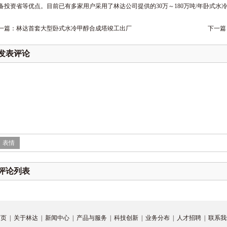
备投资省等优点。目前已有多家用户采用了林达公司提供的30万～180万吨/年卧式水
一篇：
林达首套大型卧式水冷甲醇合成塔竣工出厂
下一篇
发表评论
表情
评论列表
首页
|
关于林达
|
新闻中心
|
产品与服务
|
科技创新
|
业务分布
|
人才招聘
|
联系我