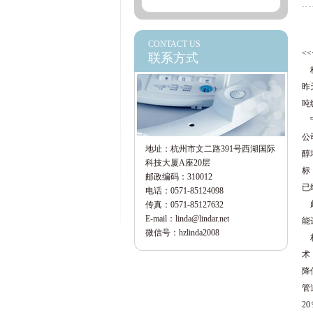
CONTACT US
<
联系方式
杭
昨
吨
宁
公
地址：杭州市文二路391号西湖国际
醇
科技大厦A座20层
标
邮政编码：310012
已
电话：0571-85124098
此
传真：0571-85127632
E-mail：linda@lindar.net
能
微信号：hzlinda2008
林
术
降
管
2