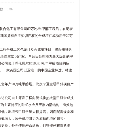
：3797
合化工有限公司60万吨/年甲醇工程后，在记者
是我国拥有自主知识产权的合成塔在成功用于20万
醇工程合成工艺包设计及合成塔项目，将采用林达
完全自主知识产权、单台日处理能力最大级别的甲
司位于呼伦贝尔的100万吨/年甲醇项目的招
司、一家英国公司以及惟一的中国企业林达。林达
套年产20万吨甲醇塔。此次宁夏宝塔甲醇项目产
达公司自主开发了横向管式换热大型甲醇合成技
离为主要特征的卧式水冷反应器内部结构，有效地
降低，出塔气甲醇含量大幅提高，因而配套设备和
截面大，故合成塔阻力为原轴向塔的10％～
独更换，外壳使用寿命延长，列管排列布置紧凑，