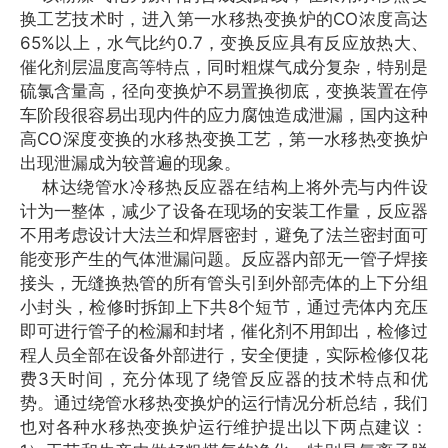
换工艺技术时，进入第一水移热变换炉的CO浓度高达
65%以上，水气比约0.7，变换反应具有反应放热大、
催化剂层温度高等特点，同时粗煤气成分复杂，特别是
硫氯含量高，径向变换炉不易置换彻底，变换装置在停
车阶段很容易出现内件的应力腐蚀造成泄漏，国内这种
高CO深度变换的水移热变换工艺，第一水移热变换炉
出现泄漏成为较普遍的现象。
林达绕管水冷移热反应器在结构上将外壳与内件设
计为一整体，减少了设备在现场的安装工作量，反应器
不用考虑设计大法兰和焊唇密封，避免了法兰密封面可
能变形产生的气体泄漏问题。反应器内部无一管子焊接
接头，无缝换热管的所有管头引到外部壳体的上下分组
小封头，检修时拆卸上下共8个短节，通过壳体内充压
即可进行管子的检漏和封堵，催化剂不用卸出，检修过
程人员全部在设备外部进行，安全便捷，实际检修仅花
费3天时间，充分体现了绕管反应器的技术特点和优
势。通过绕管水移热变换炉的运行情况分析总结，我们
也对各种水移热变换炉运行维护提出以下两点建议：