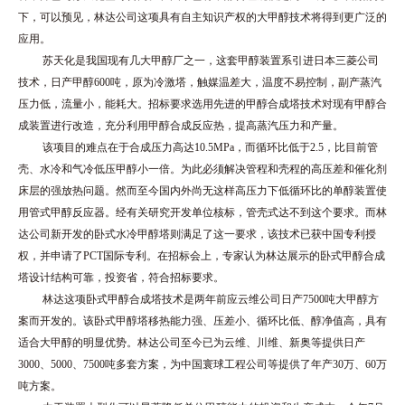
下，可以预见，林达公司这项具有自主知识产权的大甲醇技术将得到更广泛的
应用。
苏天化是我国现有几大甲醇厂之一，这套甲醇装置系引进日本三菱公司
技术，日产甲醇600吨，原为冷激塔，触媒温差大，温度不易控制，副产蒸汽
压力低，流量小，能耗大。招标要求选用先进的甲醇合成塔技术对现有甲醇合
成装置进行改造，充分利用甲醇合成反应热，提高蒸汽压力和产量。
该项目的难点在于合成压力高达10.5MPa，而循环比低于2.5，比目前管
壳、水冷和气冷低压甲醇小一倍。为此必须解决管程和壳程的高压差和催化剂
床层的强放热问题。然而至今国内外尚无这样高压力下低循环比的单醇装置使
用管式甲醇反应器。经有关研究开发单位核标，管壳式达不到这个要求。而林
达公司新开发的卧式水冷甲醇塔则满足了这一要求，该技术已获中国专利授
权，并申请了PCT国际专利。在招标会上，专家认为林达展示的卧式甲醇合成
塔设计结构可靠，投资省，符合招标要求。
林达这项卧式甲醇合成塔技术是两年前应云维公司日产7500吨大甲醇方
案而开发的。该卧式甲醇塔移热能力强、压差小、循环比低、醇净值高，具有
适合大甲醇的明显优势。林达公司至今已为云维、川维、新奥等提供日产
3000、5000、7500吨多套方案，为中国寰球工程公司等提供了年产30万、60万
吨方案。