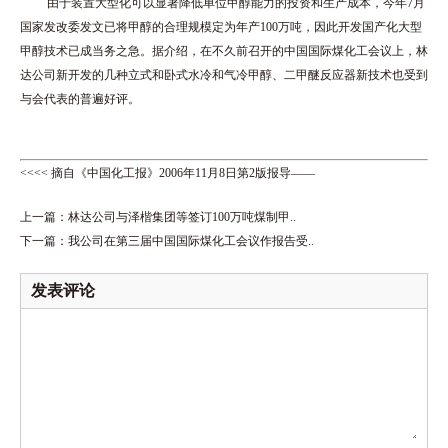
由于装置大型化可以显著降低单位甲醇能力的投资和生产成本，今年7月
国家发改委发文已将甲醇的合理规模定为年产100万吨，因此开发国产化大型
甲醇技术已成当务之急。据介绍，在不久前召开的中国国际煤化工会议上，林
达公司新开发的几种立式和卧式水冷和气冷甲醇、二甲醚反应器新技术也受到
与会代表的普遍好评。
<<<< 摘自《中国化工报》2006年11月8日第2版报导——
上一篇：
林达公司与泽楷集团等签订100万吨煤制甲..
下一篇：
我公司在第三届中国国际煤化工会议作报告受..
发表评论